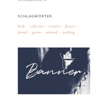
SCHLAGWÖRTER
bride
collection
creative
flowers
formal
groom
minimal
wedding