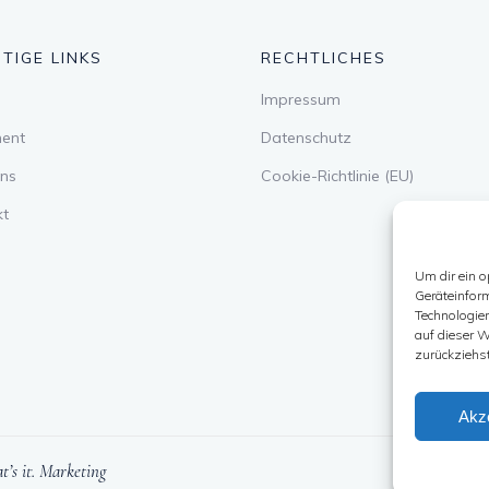
TIGE LINKS
RECHTLICHES
Impressum
ment
Datenschutz
ns
Cookie-Richtlinie (EU)
kt
Um dir ein o
Geräteinfor
Technologie
auf dieser W
zurückziehs
Akz
t’s it. Marketing