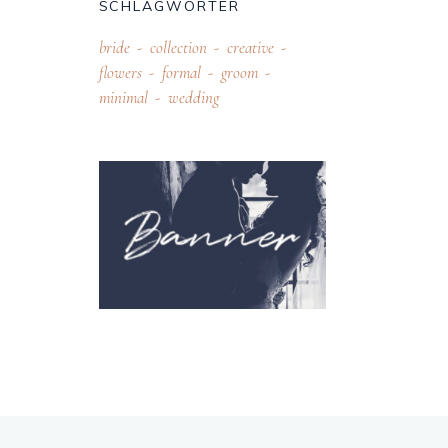
SCHLAGWÖRTER
bride
collection
creative
flowers
formal
groom
minimal
wedding