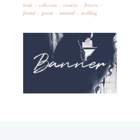
bride
collection
creative
flowers
formal
groom
minimal
wedding