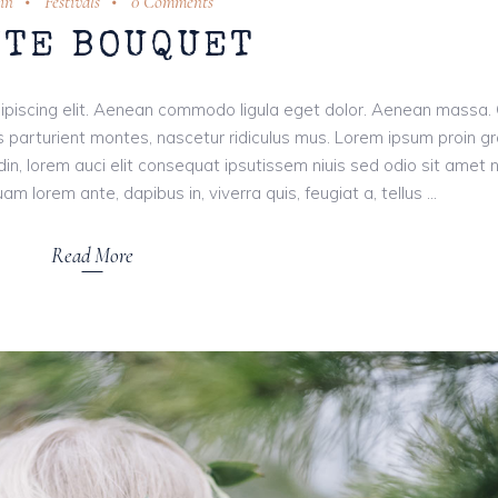
in
Festivals
0 Comments
die
ITE BOUQUET
Laut
zu
regel
ipiscing elit. Aenean commodo ligula eget dolor. Aenean massa.
 parturient montes, nascetur ridiculus mus. Lorem ipsum proin g
tudin, lorem auci elit consequat ipsutissem niuis sed odio sit amet 
am lorem ante, dapibus in, viverra quis, feugiat a, tellus
Read More