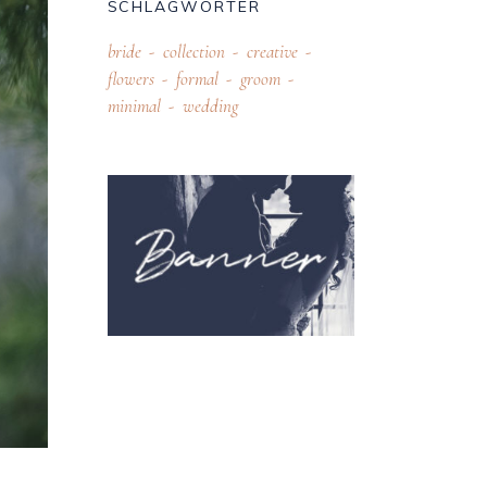
SCHLAGWÖRTER
bride
collection
creative
flowers
formal
groom
minimal
wedding