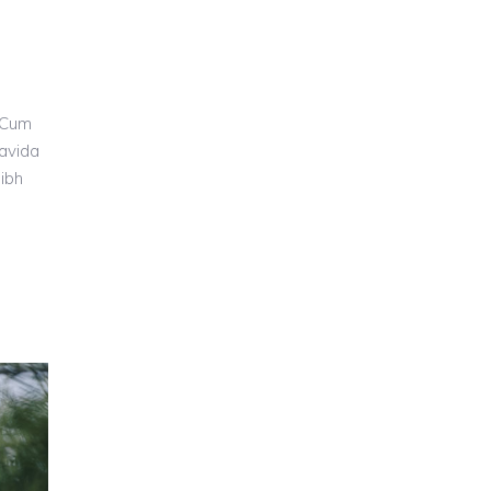
 Cum
ravida
nibh