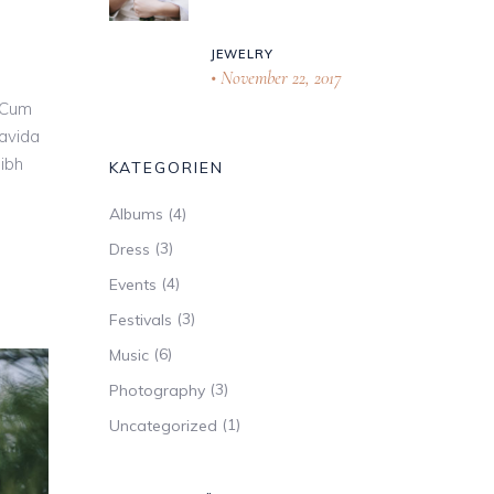
stärke
JEWELRY
November 22, 2017
n.
 Cum
ravida
nibh
KATEGORIEN
(4)
Albums
(3)
Dress
(4)
Events
(3)
Festivals
(6)
Music
(3)
Photography
(1)
Uncategorized