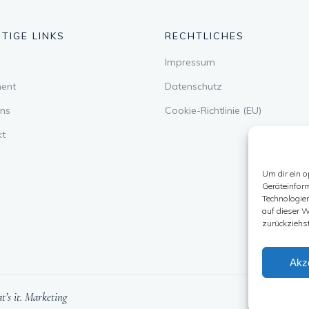
TIGE LINKS
RECHTLICHES
Impressum
ment
Datenschutz
ns
Cookie-Richtlinie (EU)
kt
Um dir ein o
Geräteinfor
Technologie
auf dieser W
zurückziehs
Akz
t’s it. Marketing