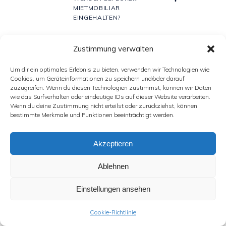
MIETMOBILIAR
EINGEHALTEN?
Zustimmung verwalten
WELCHE ERFAHRUNGEN
11.
HABEN PAARE BEI EUCH
Um dir ein optimales Erlebnis zu bieten, verwenden wir Technologien wie
GEMACHT?
Cookies, um Geräteinformationen zu speichern und/oder darauf
zuzugreifen. Wenn du diesen Technologien zustimmst, können wir Daten
wie das Surfverhalten oder eindeutige IDs auf dieser Website verarbeiten.
Wenn du deine Zustimmung nicht erteilst oder zurückziehst, können
WARUM BEKOMMT MAN BEI
bestimmte Merkmale und Funktionen beeinträchtigt werden.
12.
UNS DIE STÜHLE NICHT FÜR
3€?
Akzeptieren
FÜR WELCHES GEWICHT
Ablehnen
13.
SIND EURE STÜHLE
AUSGERICHTET?
Einstellungen ansehen
Cookie-Richtlinie