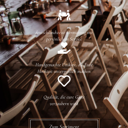
deutschlandweite Vermietung mit
persönlichem Service
Handgemachte Unikate, die Eure
Hochzeit unvergesslich machen
Qualität, die eure Gäste
verzaubern wird
Zum Sortiment