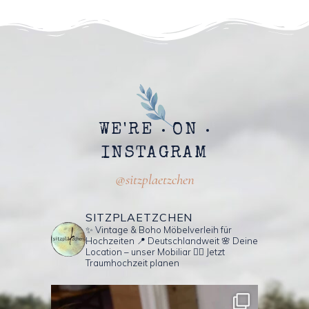
WE'RE
ON
INSTAGRAM
@sitzplaetzchen
SITZPLAETZCHEN
✨ Vintage & Boho Möbelverleih für
Hochzeiten
📍 Deutschlandweit
🌸 Deine
Location – unser Mobiliar
👇🏼 Jetzt
Traumhochzeit planen