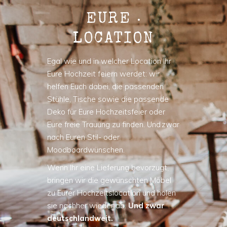
EURE
LOCATION
Egal wie und in welcher Location Ihr
Eure Hochzeit feiern werdet: wir
helfen Euch dabei, die passenden
Stühle, Tische sowie die passende
Deko für Eure Hochzeitsfeier oder
Eure freie Trauung zu finden. Und zwar
nach Euren Stil- oder
Moodboardwünschen.
Wenn Ihr eine Lieferung bevorzugt,
bringen wir die gewünschten Möbel
zu Eurer Hochzeitslocation und holen
sie nachher wieder ab.
Und zwar
deutschlandweit.