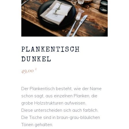
PLANKENTISCH
DUNKEL
49,00
€
Der Plankentisch besteht, wie der Name
schon sagt, aus einzelnen Planken, die
grobe Holzstrukturen aufweisen.
Diese unterscheiden sich auch farblich.
Die Tische sind in braun-grau-bläulichen
Tönen gehalten.