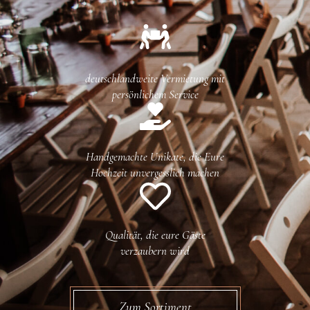
deutschlandweite Vermietung mit
persönlichem Service
Handgemachte Unikate, die Eure
Hochzeit unvergesslich machen
Qualität, die eure Gäste
verzaubern wird
Zum Sortiment