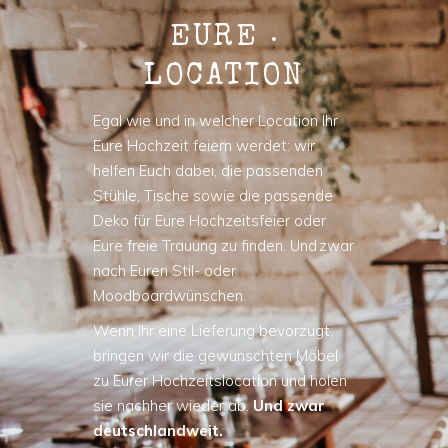
EURE
LOCATION
Egal wie und in welcher Location Ihr
Eure Hochzeit feiern werdet: wir
helfen Euch dabei, die passenden
Stühle, Tische sowie die passende
Deko für Eure Hochzeitsfeier oder
Eure freie Trauung zu finden. Und zwar
nach Euren Stil- oder
Moodboardwünschen.
Wenn Ihr eine Lieferung bevorzugt,
bringen wir die gewünschten Möbel
zu Eurer Hochzeitslocation und holen
sie nachher wieder ab.
Und zwar
deutschlandweit.