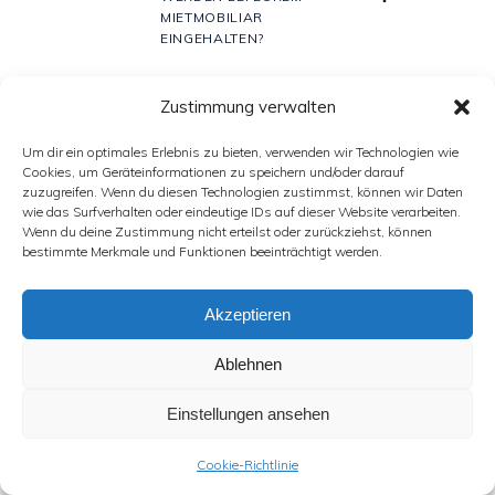
MIETMOBILIAR
EINGEHALTEN?
Zustimmung verwalten
WELCHE ERFAHRUNGEN
11.
HABEN PAARE BEI EUCH
Um dir ein optimales Erlebnis zu bieten, verwenden wir Technologien wie
GEMACHT?
Cookies, um Geräteinformationen zu speichern und/oder darauf
zuzugreifen. Wenn du diesen Technologien zustimmst, können wir Daten
wie das Surfverhalten oder eindeutige IDs auf dieser Website verarbeiten.
Wenn du deine Zustimmung nicht erteilst oder zurückziehst, können
WARUM BEKOMMT MAN BEI
bestimmte Merkmale und Funktionen beeinträchtigt werden.
12.
UNS DIE STÜHLE NICHT FÜR
3€?
Akzeptieren
FÜR WELCHES GEWICHT
Ablehnen
13.
SIND EURE STÜHLE
AUSGERICHTET?
Einstellungen ansehen
Cookie-Richtlinie