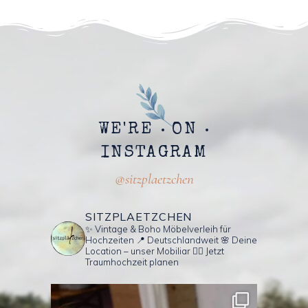
WE'RE
ON
INSTAGRAM
@sitzplaetzchen
SITZPLAETZCHEN
✨ Vintage & Boho Möbelverleih für
Hochzeiten
📍 Deutschlandweit
🌸 Deine
Location – unser Mobiliar
👇🏼 Jetzt
Traumhochzeit planen